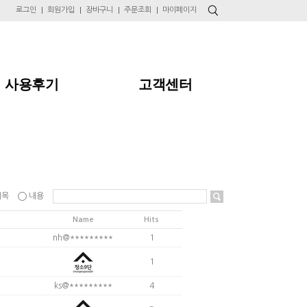
로그인
회원가입
장바구니
주문조회
마이페이지
사용후기
고객센터
제목
내용
Name
Hits
nh@*********
1
1
ks@*********
4