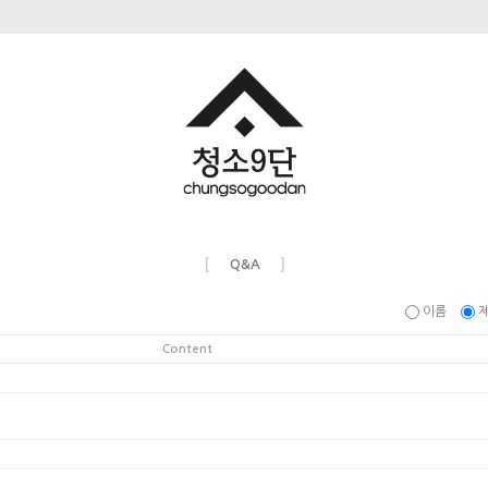
[
]
Q&A
이름
Content