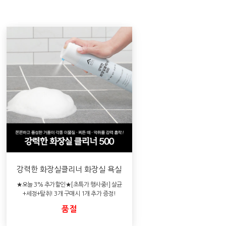
강력한 화장실클리너 화장실 욕실
욕조 세면대 변기 샤워부스 묵은때
★오늘 3% 추가할인★[초특가 행사중!] 살균
청소 거품 스프레이 세제
+세정+탈취! 3개 구매시 1개 추가 증정!
품절