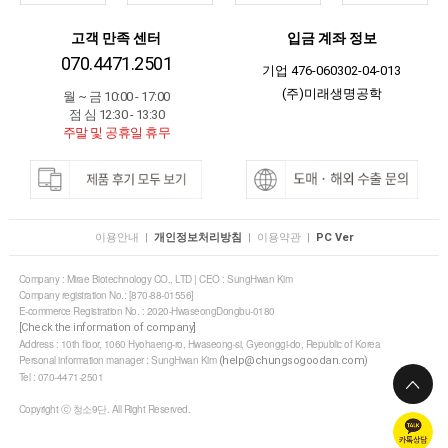
고객 만족 센터
입금 계좌 정보
070.4471.2501
기업 476-060302-04-013
(주)미래생명공학
월 ~ 금 10:00 - 17:00
점 심 12:30 - 13:30
주말 및 공휴일 휴무
이용안내
|
개인정보처리방침
|
이용약관
|
PC Ver
Company : Mirae Biotechnology CO., LTD | CEO : SungHwan Kim
Company registration No.: [870-88-01556]
E-commerce Registration No. : 2020-HwaseongDongbu-0180
[Check the information of company]
Address : 10th floor, 1060 Hyohaeng-ro, Hwaseong-si, Gyeonggi-do, Republic of Korea
Personal information manager : SungHwan Kim
(help@chungsogoodan.com)
Tel : 070-4471-2501
Copyright ⓒ 청소9단. All Right Reserved.