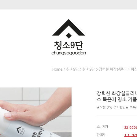
>
>
> 강력한 화장실클리너 화장
Home
청소9단
청소9단
강력한 화장실클리너
스 묵은때 청소 거
★오늘 3% 추가할인★[초특가
소비자가
32,000
판매가
11,2