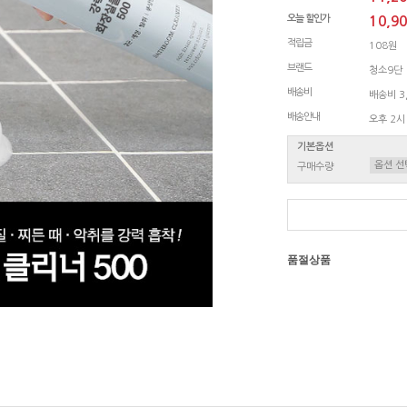
오늘 할인가
10,9
적립금
108원
브랜드
청소9단
배송비
배송비 3,
배송안내
오후 2시
기본옵션
구매수량
품절상품