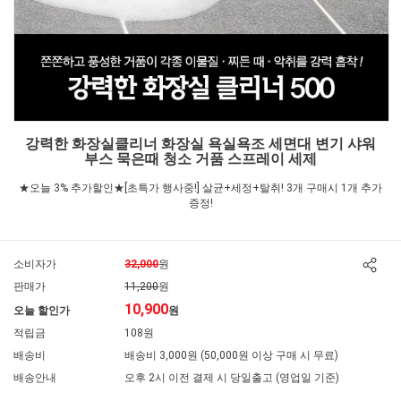
강력한 화장실클리너 화장실 욕실욕조 세면대 변기 샤워
부스 묵은때 청소 거품 스프레이 세제
★오늘 3% 추가할인★[초특가 행사중!] 살균+세정+탈취! 3개 구매시 1개 추가
증정!
소비자가
32,000
원
판매가
11,200
원
10,900
오늘 할인가
원
적립금
108원
배송비
배송비 3,000원 (50,000원 이상 구매 시 무료)
배송안내
오후 2시 이전 결제 시 당일출고 (영업일 기준)