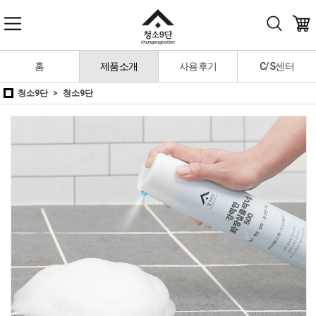
홈
제품소개
사용후기
C/S센터
청소9단
청소9단