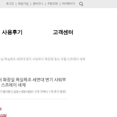
로그인
회원가입
장바구니
주문조회
마이페이지
사용후기
고객센터
실 욕실욕조 세면대 변기 샤워부스 묵은때 청소 거품 스프레이 세제
 화장실 욕실욕조 세면대 변기 샤워부
품 스프레이 세제
 행사중!] 살균+세정+탈취! 3개 구매시 1개 추가 증정!
원
00원