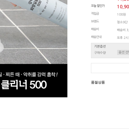
오늘 할인가
10,9
적립금
108원
브랜드
청소9단
배송비
배송비 3,
배송안내
오후 2시
기본옵션
구매수량
품절상품