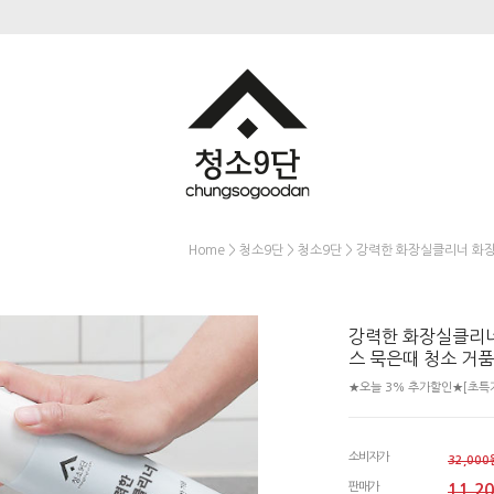
>
>
> 강력한 화장실클리너 화장
Home
청소9단
청소9단
강력한 화장실클리너
스 묵은때 청소 거
★오늘 3% 추가할인★[초특가
소비자가
32,000
판매가
11,2