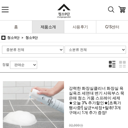
홈
제품소개
사용후기
C/S센터
청소9단
청소9단
정렬
강력한 화장실클리너 화장실 욕
실욕조 세면대 변기 샤워부스 묵
은때 청소 거품 스프레이 세제
★오늘 3% 추가할인★[초특가
행사중!] 살균+세정+탈취! 3개
구매시 1개 추가 증정!
32,000원